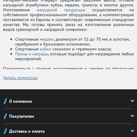
Универсальное
наградной атрибутики: кубки, медали, грамоты и многое другое.
Фехтование
Изготовление
наградной продукции
осуществляется на
собственном профессиональном оборудовании, а комплектующие
Футбол
поставляются из Европы и соответствуют современным стандартам
качества. Мы готовы принять заказ на изготовление различных
Хоккей
видов сувенирной и наградной символики:
Цифры
Спортивные
медали
, диаметром от 32 до 70 мм, в золотом,
серебряном и бронзовом исполнении;
Шахматы
Спортивные
кубки
«эконом» и «премиум» класса;
Призы и награды
, которые подойдут для награждения любых
мероприятий.
Ознакомиться с полным ассортиментом и ценами на продукцию
можно в нашем
прайс-листе
.
Читать полностью
Компания «Лидер» изготовляет наградную и сувенирную
продукцию с учетом индивидуальных пожеланий клиентов. Наш
дизайнер всегда поможет вам в реализации вашей идеи.
О компании
Награждайте кубками и медалями победителей соревнований,
О компании
вручайте призы и награды за особые заслуги в различных сферах.
Покупателям
Наградная спортивная атрибутика сделает любое соревнование
Реквизиты
более значимым, а оригинальные награды идеально дополнят и
Как заказать
украсят торжественное мероприятие. Кроме того, в нашем
Новости
Доставка и оплата
интернет-магазине можно купить
комплектующие
для кубков и
Система скидок