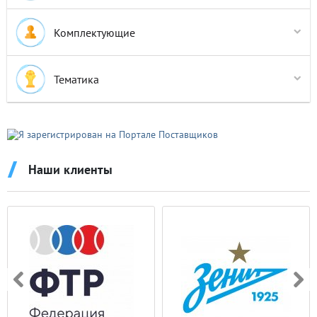
Комплектующие
Крышки для кубков
Тематика
Авто-мото спорт
Азартные игры
Атлетика
Наши клиенты
Баскетбол
Бильярд
Бодибилдинг
Бокс
Боулинг
Велоспорт
Водный спорт