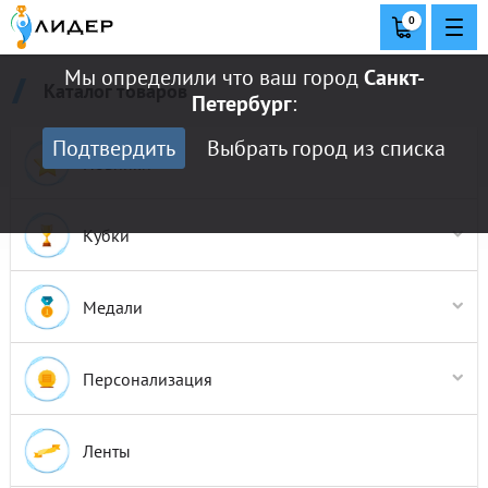
0
Мы определили что ваш город
Санкт-
Каталог товаров
Петербург
:
Подтвердить
Выбрать город из списка
Новинки
Кубки
Кубки COLORED
Медали
Кубки Престиж
Кубки Россия
Медали 50 мм
Персонализация
Кубки Стандарт
Медали 70 мм
Кубки Эконом
Медали до 45 мм
Таблички/Шильды
Ленты
Медали Распродажа
Наклейки на оборот медали