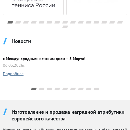
Волейбол
Гандбол
Герб России
Гимнастика
Гольф
Новости
Гребной спорт
Единоборство
с Международным женским днем – 8 Марта!
06.03.2026г.
Животные (собаки - кошки)
Подробнее
Конный спорт
Лыжный спорт
Пожарно-прикладной спорт
Танцевальный спорт
Изготовление и продажа наградной атрибутики
Творчество Музыка
европейского качества
Теннис
Интернет-магазин «Лидер» предлагает широкий выбор готовой